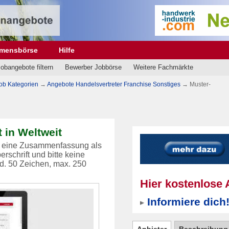
hmensbörse
Hilfe
obangebote filtern
Bewerber Jobbörse
Weitere Fachmärkte
ob Kategorien
→
Angebote Handelsvertreter Franchise Sonstiges
→
Muster-
 in Weltweit
er eine Zusammenfassung als
rschrift und bitte keine
d. 50 Zeichen, max. 250
Hier kostenlose 
Informiere dich