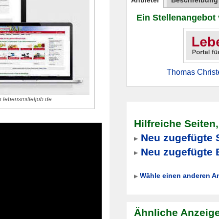
Anbieter
Beschreibung
Ein Stellenangebot
Thomas Christe
n lebensmitteljob.de
Hilfreiche Seiten
Neu zugefügte 
Neu zugefügte 
Wähle einen anderen A
Ähnliche Anzeig