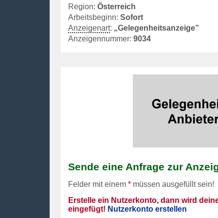
Region:
Österreich
Arbeitsbeginn:
Sofort
Anzeigenart
:
„Gelegenheitsanzeige”
Anzeigennummer:
9034
Sende eine Anfrage zur Anzei
Felder mit einem
*
müssen ausgefüllt sein!
Erstelle ein Nutzerkonto, dann wird dei
eingefügt!
Nutzerkonto erstellen