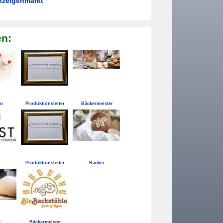
nzeigenmarkt
en:
or
Produktionsleiter
Bäckermeister
r
Produktionsleiter
Bäcker
r
Bäckermeister