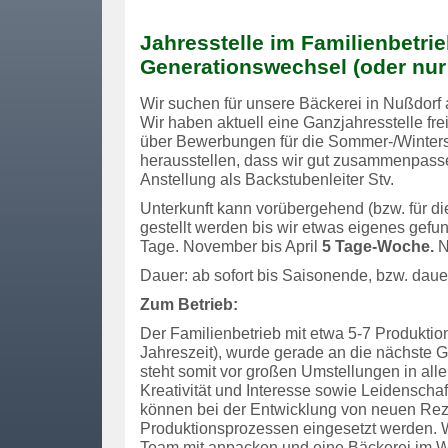
Jahresstelle im Familienbetri
Generationswechsel (oder nu
Wir suchen für unsere Bäckerei in Nußdorf 
Wir haben aktuell eine Ganzjahresstelle fre
über Bewerbungen für die Sommer-/Wintersa
herausstellen, dass wir gut zusammenpasse
Anstellung als Backstubenleiter Stv.
Unterkunft kann vorübergehend (bzw. für di
gestellt werden bis wir etwas eigenes gefu
Tage. November bis April
5 Tage-Woche.
N
Dauer: ab sofort bis Saisonende, bzw. dauer
Zum Betrieb:
Der Familienbetrieb mit etwa 5-7 Produktion
Jahreszeit), wurde gerade an die nächste 
steht somit vor großen Umstellungen in all
Kreativität und Interesse sowie Leidenschaf
können bei der Entwicklung von neuen Re
Produktionsprozessen eingesetzt werden. 
Team mit anpacken und eine Bäckerei im Wa