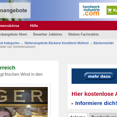
hmensbörse
Hilfe
obangebote filtern
Bewerber Jobbörse
Weitere Fachmärkte
ob Kategorien
→
Stellenangebote Bäckerei Konditorei Müllerei
→
Bäckermeister
 (oder nur Sommersaison)
rreich
gt frischen Wind in den
Hier kostenlose 
Informiere dich