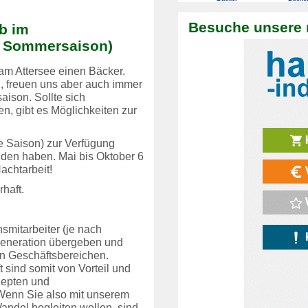
Besuche unsere 
eb im
r Sommersaison)
am Attersee einen Bäcker.
i, freuen uns aber auch immer
ison. Sollte sich
n, gibt es Möglichkeiten zur
e Saison) zur Verfügung
nden haben. Mai bis Oktober 6
achtarbeit!
haft.
smitarbeiter (je nach
Generation übergeben und
en Geschäftsbereichen.
t sind somit von Vorteil und
zepten und
Wenn Sie also mit unserem
ndel begleiten wollen, sind