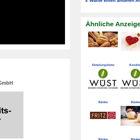
Wähle einen anderen A
Ähnliche Anzeig
Abteilungsleiter
Kondit
 GmbH
Bäcker
Bäcke
Bäcker
Bäcke